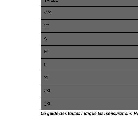
TAILLE
2XS
XS
S
M
L
XL
2XL
3XL
Ce guide des tailles indique les mensurations. 