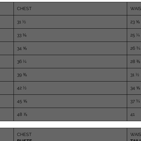
CHEST
WAI
31 ½
23 ⅝
33 ⅛
25 ¼
34 ⅝
26 ¾
36 ¼
28 ⅜
39 ⅜
31 ½
42 ½
34 ⅝
45 ⅝
37 ¾
48 ⅞
41
CHEST
WAI