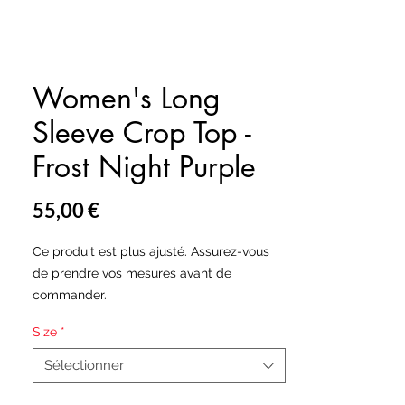
Women's Long
Sleeve Crop Top -
Frost Night Purple
Prix
55,00 €
Ce produit est plus ajusté. Assurez-vous
de prendre vos mesures avant de
commander.
Size
*
Fabriqué à partir d'une matière en
polyester recyclé et élasthanne très doux
Sélectionner
et extensible, ce haut court à manches
longues est un choix écologique pour vos