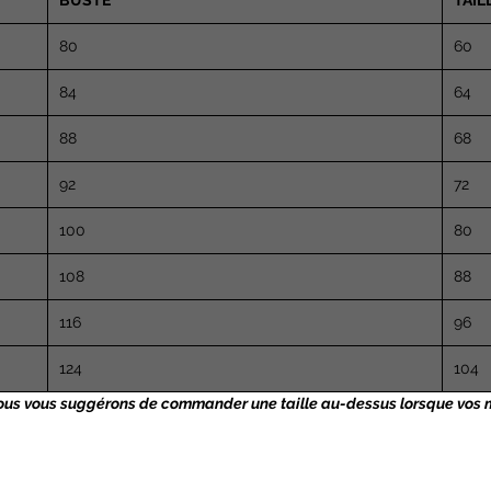
BUSTE
TAIL
80
60
84
64
88
68
92
72
100
80
108
88
116
96
124
104
Nous vous suggérons de commander une taille au-dessus lorsque vos me