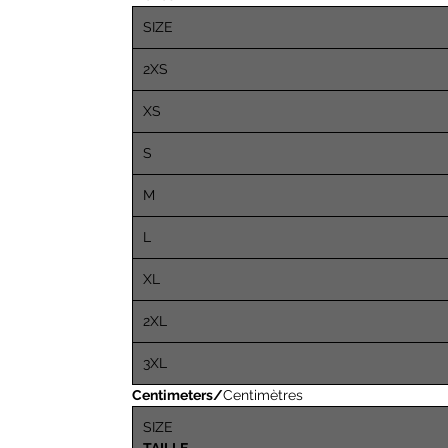
SIZE
2XS
XS
S
M
L
XL
2XL
3XL
Centimeters/
Centimètres
SIZE