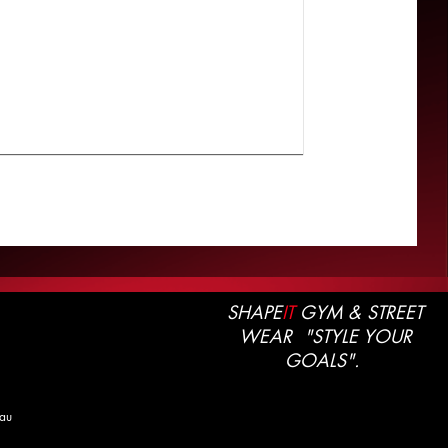
SHAPE
IT
GYM & STREET
WEAR "STYLE YOUR
GOALS".
au