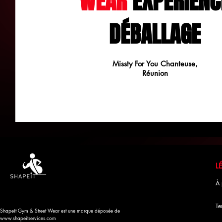
WEAR
EXPÉRIENC
DÉBALLAGE
Missty For You Chanteuse,
Réunion
À 
Te
Shapeit Gym & Street Wear est une marque déposée de
www.shapeitservices.com