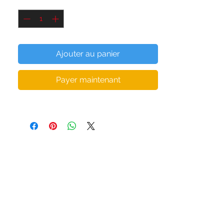
Quantité
*
entraînements. Une large ceinture à
double épaisseur assure un ajustement
confortable. Portez-le avec l'un de nos
leggings ou shorts assotis et ce ne seront
Ajouter au panier
pas seulement les résultats de votre
travail acharné à la salle de sport qui
Payer maintenant
feront tourner les têtes.
• Composition du tissu en Europe : 88 %
polyester recyclé, 12 % élasthanne
• Produit de qualité supérieure
• SPF 50+ Bloque 98 % des rayons nocifs
du soleil
• Coupe courte et tendance
• Large ceinture à double épaisseur
• Étiquette d'entretien détachable
• Coupe ajustée au niveau de la poitrine et
de la taille