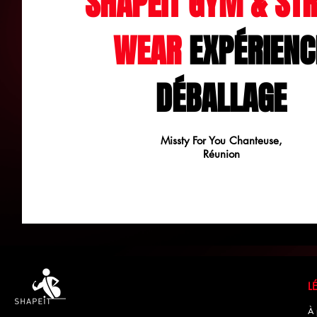
SHAPEIT GYM & STR
WEAR
EXPÉRIENC
DÉBALLAGE
Missty For You Chanteuse,
Réunion
À 