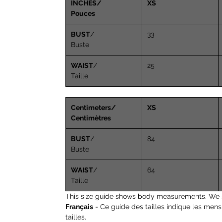
INCHES/
XS
Pouces
BUST
/
33
Buste
WAIST
/
25
Taille
Centimeters/
XS
Centimètres
BUST
/
84
Buste
WAIST
/
64
Taille
This size guide shows body measurements. We 
Français
- Ce guide des tailles indique les men
tailles.