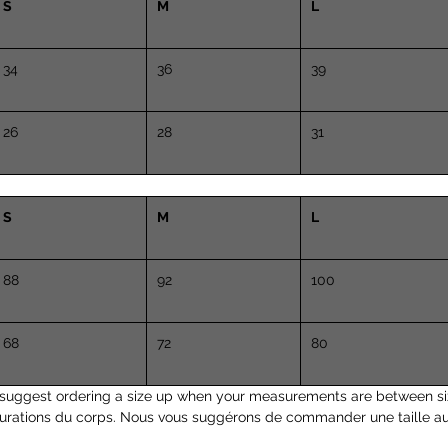
S
M
L
34
36
39
26
28
31
S
M
L
88
92
100
68
72
80
suggest ordering a size up when your measurements are between si
surations du corps. Nous vous suggérons de commander une taille a