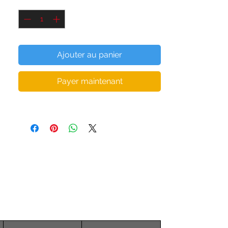
Quantité
*
• Doublure en mesh sport: 92% polyester,
8% élasthanne
• Rembourrage: mousse perforée 100%
polyuréthane et tissu 100% polyester anti-
Ajouter au panier
humidité
• Encolure dégagée et dos nageur
Payer maintenant
• Coutures plates et biais qui éliminent les
frottements
• Matériau de soutien dans les bretelles et
large élastique sous les seins
• Idéal pour les bonnets A - C
• Doublure en filet avec fentes pour
coussinets amovibles
• Coussinets amovibles inclus
• Matériau extensible dans les quatre sens
qui s'étire et récupère sur les grains
transversaux et longitudinaux