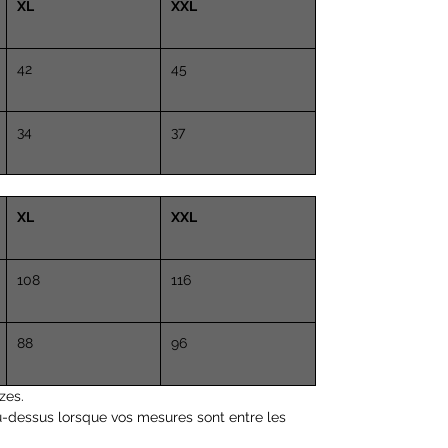
XL
XXL
42
45
34
37
XL
XXL
108
116
88
96
zes.
u-dessus lorsque vos mesures sont entre les