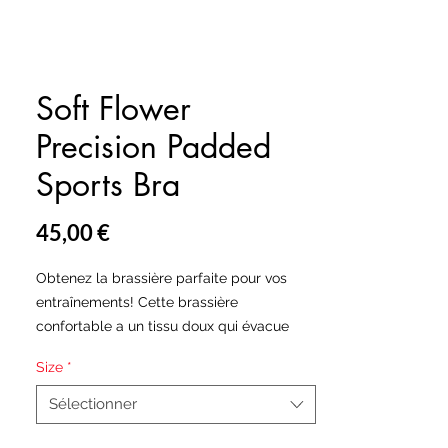
Soft Flower
Precision Padded
Sports Bra
Prix
45,00 €
Obtenez la brassière parfaite pour vos
entraînements! Cette brassière
confortable a un tissu doux qui évacue
l'humidité, des matériaux supplémentaires
Size
*
dans les bretelles et un rembourrage
amovible pour un soutien maximal.
Sélectionner
• 82% polyester, 18% élasthanne