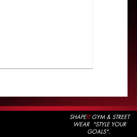
SHAPE
IT
GYM & STREET
WEAR "STYLE YOUR
GOALS".