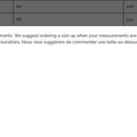
80
106
88
114
ments. We suggest ordering a size up when your measurements are 
ensurations. Nous vous suggérons de commander une taille au-dessus