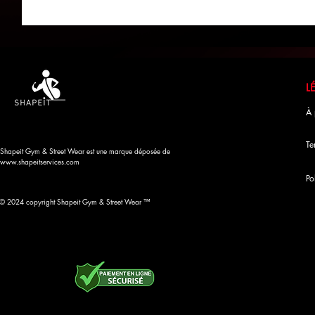
À 
Te
Shapeit Gym & Street Wear est une marque déposée de
www.shapeitservices.com
Po
© 2024 copyright Shapeit Gym & Street Wear ™