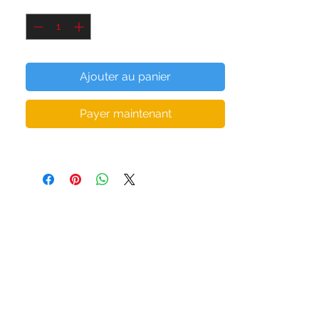
Quantité
*
Une coupe plus ample offre un confort
supplémentaire et une liberté de
mouvement, parfaite pour les activités
Ajouter au panier
physiques. Portez-les avec l'une de nos
brassières de sport ou l'un de nos
Payer maintenant
débardeurs. Le style est à vous. Oh et bien
sûr, ils sont livrés avec des poches et des
cordons de serrage réglables.
• 96 % polyester, 4 % élasthanne (la
composition du tissu peut varier de 2 %)
• Poids du tissu : 5 oz/yd² (169,5 g/m²)
• Tissu microfibre hydrofuge extensible
dans les quatre sens
• Taille élastique avec cordon de serrage
plat blanc
• Poches latérales en filet