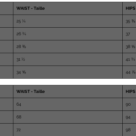
WAIST - Taille
HIPS
25 ¼
35 ⅜
26 ¾
37
28 ⅜
38 ⅝
31 ½
41 ¾
34 ⅝
44 ⅞
WAIST - Taille
HIPS
64
90
68
94
72
98