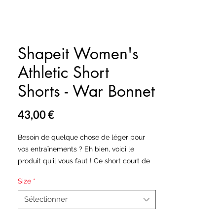
Shapeit Women's
Athletic Short
Shorts - War Bonnet
Prix
43,00 €
Besoin de quelque chose de léger pour
vos entraînements ? Eh bien, voici le
produit qu'il vous faut ! Ce short court de
sport pour femme est si confortable car il
Size
*
est fabriqué à partir d'un tissu lisse et
soyeux permettant au short d'être
Sélectionner
respirant et de sécher rapidement même
lorsqu'il est mouillé.