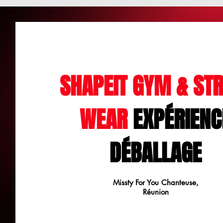
SHAPEIT GYM & STR
WEAR
EXPÉRIENC
DÉBALLAGE
Missty For You Chanteuse,
Réunion