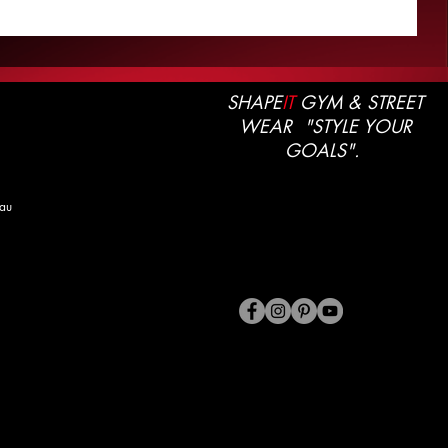
SHAPE
IT
GYM & STREET
WEAR "STYLE YOUR
GOALS".
au