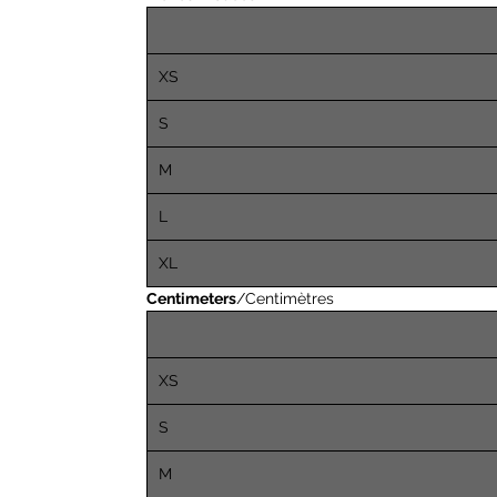
XS
S
M
L
XL
Centimeters
/Centimètres
XS
S
M