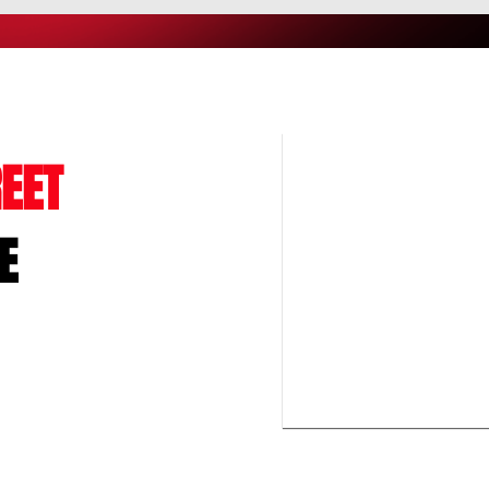
EET
E