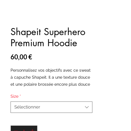
Shapeit Superhero
Premium Hoodie
Prix
60,00 €
Personnalisez vos objectifs avec ce sweat 
à capuche Shapeit. Il a une texture douce 
et une polaire brossée encore plus douce 
à l'intérieur. Le sweat à capuche a une 
Size
*
coupe décontractée, parfait pour sortir ou 
les cours de danse.
Sélectionner
• 70% polyester, 27% coton, 3% élasthanne
Quantité
*
• Poids du tissu: 8,85 oz / yd² (300 g / m²)