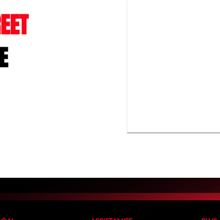
EET
E