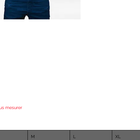
us mesurer
M
L
XL