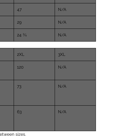
47
N/A
29
N/A
24 ¾
N/A
2XL
3XL
120
N/A
73
N/A
63
N/A
etween sizes.