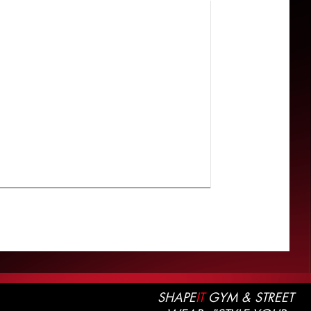
SHAPE
IT
GYM & STREET