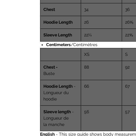
Chest
34
36
Hoodie Length
26
26⅝
Sleeve Length
22¼
22⅝
Centimeters
/Centimètres
XS
S
Chest -
88
92
Buste
Hoodie Length
-
66
67
Longueur du
hoodie
Sleeve length
-
56
57
Longueur de
la manche
English
- This size guide shows body measureme