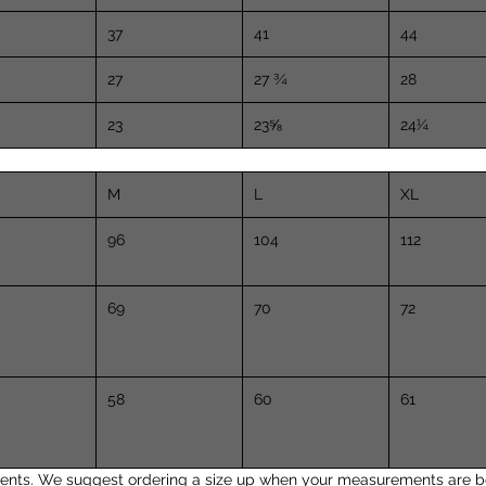
37
41
44
27
27 ¾
28
23
23⅝
24¼
M
L
XL
96
104
112
69
70
72
58
60
61
nts. We suggest ordering a size up when your measurements are b