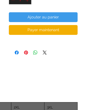
• Face en tissu doux au toucher coton
• Tissu polaire brossé à l'intérieur
• Capuche doublée avec design des deux 
Ajouter au panier
côtés
• Coutures overlock
Payer maintenant
• Livré avec des cordons de serrage
2XL
3XL