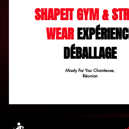
SHAPEIT GYM & STR
WEAR
EXPÉRIENC
DÉBALLAGE
Missty For You Chanteuse,
Réunion