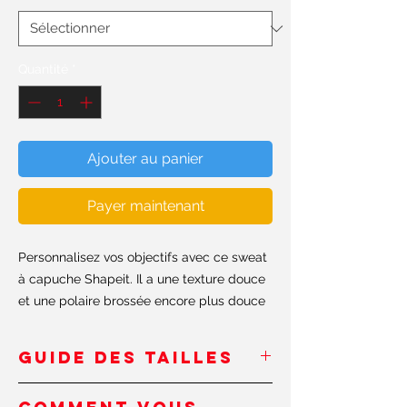
Quantité
*
Ajouter au panier
Payer maintenant
Personnalisez vos objectifs avec ce sweat
à capuche Shapeit. Il a une texture douce
et une polaire brossée encore plus douce
à l'intérieur. Le sweat à capuche a une
coupe décontractée, parfait pour sortir ou
GUIDE DES TAILLES
les cours de danse.
Inches - USA