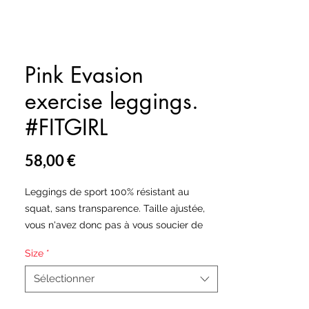
Pink Evasion
exercise leggings.
#FITGIRL
Prix
58,00 €
Leggings de sport 100% résistant au 
squat, sans transparence. Taille ajustée, 
vous n'avez donc pas à vous soucier de 
leur chute. Fabriqué à la main aux USA et 
Size
*
en Europe.
Sélectionner
Tous nos leggings sont fabriqués à partir 
d'un mélange de tissu polyester et 