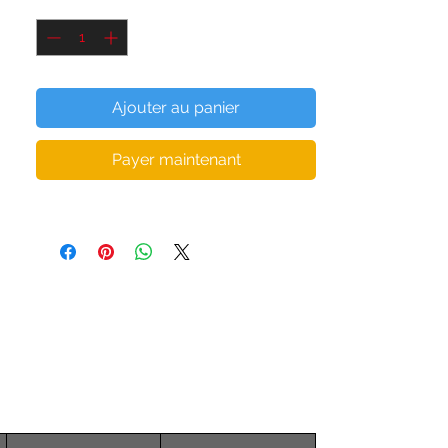
Quantité
*
élasthanne qui vous laissera une sensation 
de seconde peau, tout en étant 
socialement acceptable.
Ajouter au panier
Le fil en microfibre ajoute de la profondeur 
(épaisseur) au corps des leggings, 
Payer maintenant
garantissant qu'ils conservent leur forme 
même lorsqu'ils sont étirés. Vous pouvez 
donc vous entraîner en toute confiance 
avec des leggings ajustés à l'épreuve des 
squats et sans transparence.
REMARQUE: lisez notre tableau des tailles 
pour vous assurer de choisir le bon 
ajustement.
• 82% polyester, 18% élasthanne
• Le tissu est extensible dans les quatre 