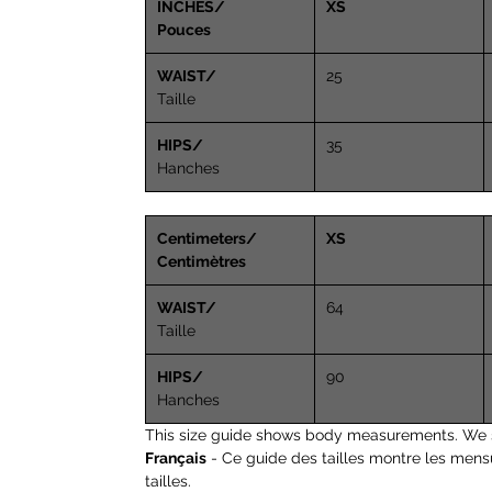
INCHES/
XS
Pouces
WAIST/
25
Taille
HIPS/
35
Hanches
Centimeters/
XS
Centimètres
WAIST/
64
Taille
HIPS/
90
Hanches
This size guide shows body measurements. We 
Français
- Ce guide des tailles montre les mens
tailles.