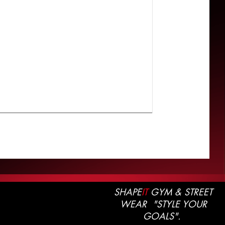
SHAPE
IT
GYM & STREET
WEAR "STYLE YOUR
GOALS".