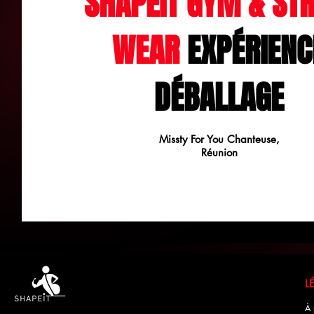
SHAPEIT GYM & STR
WEAR
EXPÉRIENC
DÉBALLAGE
Missty For You Chanteuse,
Réunion
À 