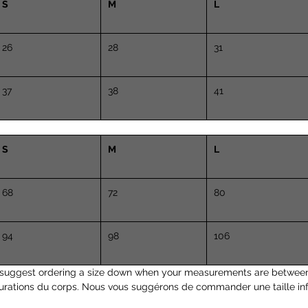
S
M
L
26
28
31
37
38
41
S
M
L
68
72
80
94
98
106
suggest ordering a size down when your measurements are between
urations du corps. Nous vous suggérons de commander une taille inf