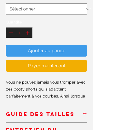
Quantité
*
Ajouter au panier
Payer maintenant
Vous ne pouvez jamais vous tromper avec
ces booty shorts qui s'adaptent
parfaitement à vos courbes. Ainsi, lorsque
l'entraînement devient difficile, regardez
simplement dans le miroir et n'oubliez pas
GUIDE DES TAILLES
de continuer à façonner ce booty
#shapeit.
Inches
/Pouces