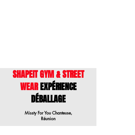
ENGLISH
- This size guide shows body
measurements. We suggest ordering a
size down when your measurements are
between sizes.
SHAPEIT GYM & STREET
WEAR
EXPÉRIENCE
DÉBALLAGE
Missty For You Chanteuse,
Réunion