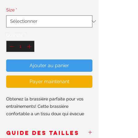
Size
*
Quantité
*
Ajouter au panier
Payer maintenant
Obtenez la brassière parfaite pour vos 
entraînements! Cette brassière 
confortable a un tissu doux qui évacue 
l'humidité, des matériaux supplémentaires 
dans les bretelles et un rembourrage 
GUIDE DES TAILLES
amovible pour un soutien maximal.