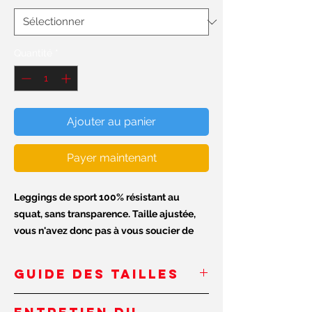
Quantité
*
Ajouter au panier
Payer maintenant
Leggings de sport 100% résistant au
squat, sans transparence. Taille ajustée,
vous n'avez donc pas à vous soucier de
leur chute. Fabriqué à la main aux USA et
en Europe.
GUIDE DES TAILLES
Tous nos leggings sont fabriqués à partir
INCHES/
XS
S
M
L
XL