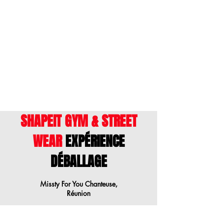
ENGLISH
- This size guide shows body
measurements. We suggest ordering a
size down when your measurements are
between sizes.
SHAPEIT GYM & STREET
WEAR
EXPÉRIENCE
DÉBALLAGE
Missty For You Chanteuse,
Réunion