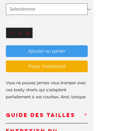
Quantité
*
Ajouter au panier
Payer maintenant
Vous ne pouvez jamais vous tromper avec
ces booty shorts qui s'adaptent
parfaitement à vos courbes. Ainsi, lorsque
l'entraînement devient difficile, regardez
simplement dans le miroir et n'oubliez pas
GUIDE DES TAILLES
de continuer à façonner ce booty
#shapeit.
Inches
/Pouces