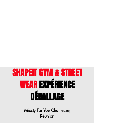
ENGLISH
- This size guide shows body
measurements. We suggest ordering a
size down when your measurements are
between sizes.
SHAPEIT GYM & STREET
WEAR
EXPÉRIENCE
DÉBALLAGE
Missty For You Chanteuse,
Réunion