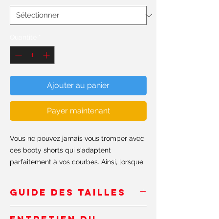
Quantité
*
Ajouter au panier
Payer maintenant
Vous ne pouvez jamais vous tromper avec
ces booty shorts qui s'adaptent
parfaitement à vos courbes. Ainsi, lorsque
l'entraînement devient difficile, regardez
simplement dans le miroir et n'oubliez pas
GUIDE DES TAILLES
de continuer à façonner ce booty
#shapeit.
Inches
/Pouces