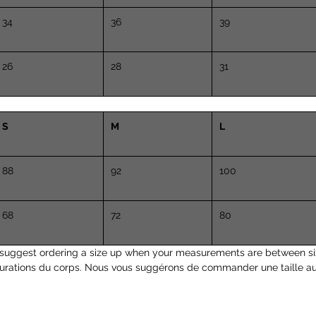
34
36
39
26
28
31
S
M
L
88
92
100
68
72
80
suggest ordering a size up when your measurements are between si
surations du corps. Nous vous suggérons de commander une taille a