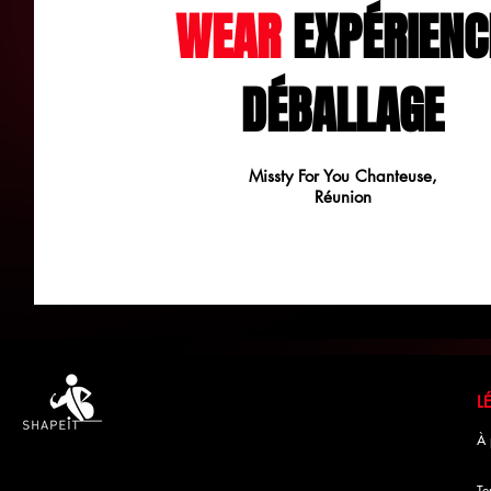
WEAR
EXPÉRIENC
DÉBALLAGE
Missty For You Chanteuse,
Réunion
À 
Te