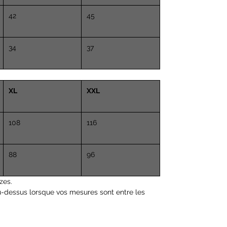
Tour de poitrine 35 "(89 cm)
42
45
Tour de taille 27,5 "(70 cm)
34
37
XL
XXL
108
116
88
96
zes.
u-dessus lorsque vos mesures sont entre les