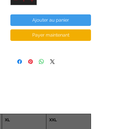
8% élasthanne
• Rembourrage: mousse perforée 100%
polyuréthane et tissu 100% polyester anti-
Ajouter au panier
humidité
• Encolure dégagée et dos nageur
Payer maintenant
• Coutures plates et biais qui éliminent les
frottements
• Matériau de soutien dans les bretelles et
large élastique sous les seins
• Idéal pour les bonnets A - C
• Doublure en filet avec fentes pour
coussinets amovibles
• Coussinets amovibles inclus
• Matériau extensible dans les quatre sens
qui s'étire et récupère sur les grains
transversaux et longitudinaux
XL
Le mannequin femme porte la taille S
XXL
Hauteur 5,8 "(170cm)