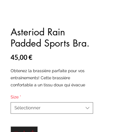
Asteriod Rain
Padded Sports Bra.
Prix
45,00 €
Obtenez la brassière parfaite pour vos
entraînements! Cette brassière
confortable a un tissu doux qui évacue
l'humidité, des matériaux supplémentaires
Size
*
dans les bretelles et un rembourrage
amovible pour un soutien maximal.
Sélectionner
• 82% polyester, 18% élasthanne
Quantité
*
• Doublure en mesh sport: 92% polyester,