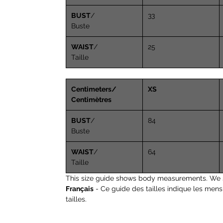
BUST
/
33
Buste
WAIST
/
25
Taille
Centimeters/
XS
Centimètres
BUST
/
84
Buste
WAIST
/
64
Taille
This size guide shows body measurements. We 
Français
- Ce guide des tailles indique les men
tailles.