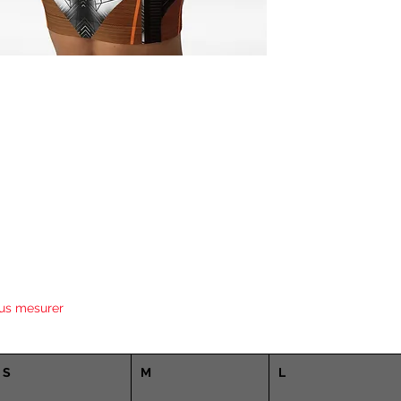
us mesurer
S
M
L