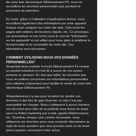
de notre livre électronique Délicieusement Fit, nous ne
recueillons les données personnelles que pendant le
processus de paiement.
En outre, grâce à l'utilisation d'applications tierces, nous
recueillons également des informations sur votre appareil
lorsque vous naviguez sur notre site web. Cela inclut les
pages web visitées, les boutons cliqués, etc. Ce processus
est automatique et est connu sous le nom de *information
sur les appareils* et est utilisé pour nous aider à améliorer la
fonctionnalité et la convivialité de notre site. Ces
informations sont anonymes.
COMMENT UTILISONS-NOUS VOS DONNÉES
PERSONNELLES?
Shapeitservices exploite l'e-book Délicieusement Fit comme
un produit individuel et n'est lié à aucun de nos autres
produits ou services. En tant que telles, les données que
nous recueillons concernant vos informations personnelles
sont utilisées uniquement pour faciliter la vente de notre livre
électronique Délicieusement Fit.
Shapeitservices n'a pas pour vocation de vendre vos
données à des fins de gain financier, et cela n'est pas
susceptible de changer. Nous n'utiliserons à aucun moment
vos données pour faire de la publicité sous forme de (mais
sans s'y limiter) marketing par e-mail, appels téléphoniques,
etc. Toutefois, lorsque cela s'avère nécessaire, nous
utiliserons vos données pour vous contacter directement au
sujet de toute question que vous pourriez avoir ou de toute
préoccupation concernant votre achat.