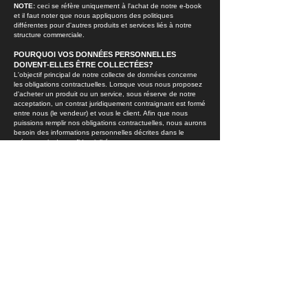
NOTE:
ceci se réfère uniquement à l'achat de notre e-book
et il faut noter que nous appliquons des politiques
différentes pour d'autres produits et services liés à notre
structure commerciale.
POURQUOI VOS DONNÉES PERSONNELLES
DOIVENT-ELLES
Ê​
TRE COLLECTÉES?
L'objectif principal de notre collecte de données concerne
les obligations contractuelles. Lorsque vous nous proposez
d'acheter un produit ou un service, sous réserve de notre
acceptation, un contrat juridiquement contraignant est formé
entre nous (le vendeur) et vous le client. Afin que nous
puissions remplir nos obligations contractuelles, nous aurons
besoin des informations personnelles décrites dans le
présent avis de confidentialité.
APPLICATIONS TIERCES
Nous pouvons utiliser des applications tierces afin de nous
aider dans nos relations clients. Cela comprend l'exécution
des commandes et l'analyse des clients. Dans certains cas,
vos informations seront transmises à ces tiers lorsque cela
sera jugé nécessaire. Un exemple de ceci est vos
coordonnées ont été transmises à la compagnie maritime.
Nous pouvons également utiliser des plateformes tierces
pour des campagnes de marketing par e-mail et des
publicités ciblées.
PROTÉGER VOS DONNÉES
Toutes les données que nous collectons sont traitées avec
le plus grand soin. Nous ne partagerons à aucun moment
vos informations en dehors de la structure de notre