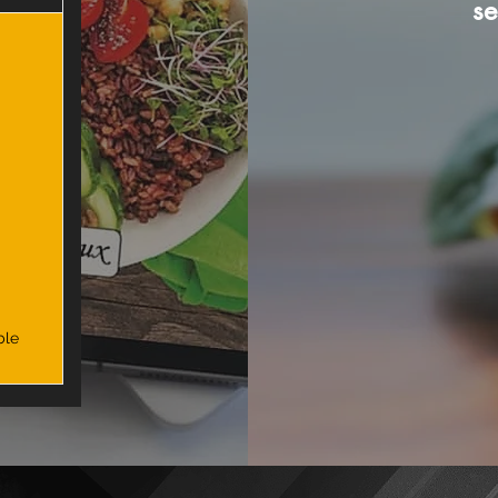
se
ble