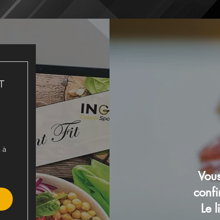
T
9,95€
 à
Vous
confi
Le 