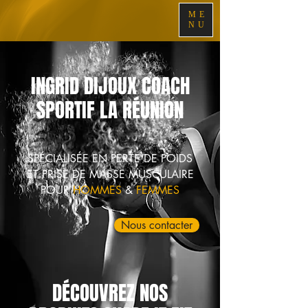
ME
NU
INGRID DIJOUX COACH
SPORTIF LA RÉUNION
SPÉCIALISÉE EN PERTE DE POIDS
ET PRISE DE MASSE MUSCULAIRE
POUR
HOMMES
&
FEMMES
Nous contacter
DÉCOUVREZ NOS