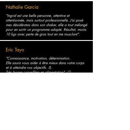
Nathalie Garcia
"Ingrid est une belle personne, attentive et
attentionnée, mais surtout professionnelle. J’ai posé
mes désidératas dans son shaker, elle a tout mélangé
pour en sortir un programme adapté. Résultat, moins
10 kgs avec perte de gras tout en me musclant".
Eric Tayo
"Connaissance, motivation, détermination.
Elle saura vous aider à être mieux dans votre corps
et à atteindre vos objectifs. 💪
Très bonne conseillère en alimentation". 🙂
Anne Laure
"Une superbe rencontre. Des exercices personnalisés,
Ingrid est toujours là pour nous corriger, nous
conseiller. Toujours derrière nous pour nous pousser
au delà de nos limites. Merci Ingrid pour ton sourire
et ta bonne humeur".