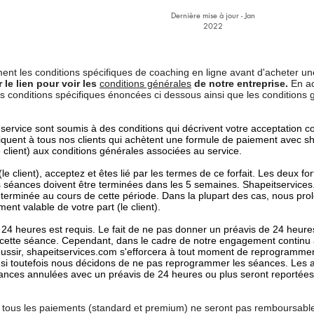
Dernière mise à jour - Jan
2022
ement les conditions spécifiques de coaching en ligne avant d'acheter u
 le lien pour voir les
conditions générales
de notre entreprise.
En a
s conditions spécifiques énoncées ci dessous ainsi que les conditions 
ce service sont soumis à des conditions qui décrivent votre acceptation
liquent à tous nos clients qui achètent une formule de paiement avec s
le client) aux conditions générales associées au service.
(le client), acceptez et êtes lié par les termes de ce forfait. Les deux for
 séances doivent être terminées dans les 5 semaines. Shapeitservices
n terminée au cours de cette période. Dans la plupart des cas, nous pro
nt valable de votre part (le client).
 24 heures est requis. Le fait de ne pas donner un préavis de 24 heure
de cette séance. Cependant, dans le cadre de notre engagement continu 
 réussir, shapeitservices.com s'efforcera à tout moment de reprogramme
s si toutefois nous décidons de ne pas reprogrammer les séances. Les 
séances annulées avec un préavis de 24 heures ou plus seront reportée
, tous les paiements (standard et premium) ne seront pas remboursables