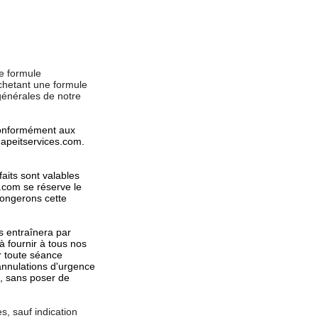
ne formule
chetant une formule
générales de notre
 conformément aux
hapeitservices.com.
faits sont valables
.com se réserve le
longerons cette
s entraînera par
à fournir à tous nos
r toute séance
annulations d'urgence
s, sans poser de
, sauf indication